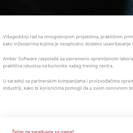
Višegodišnji rad na mnogobrojnim projektima, praktičnim prim
kako inženjerima kojima je neophodno dodatno usavršavanje t
Amber Software raspolaže sa savremeno opremljenom laboratorij
praktična iskustva na korisnike našeg trening centra.
U saradnji sa partnerskim kompanijama i proizvođačima oprem
industriji, kako bi korisnicima pomogli da u svom osnovnom biz
Želite da sarađujete sa nama?