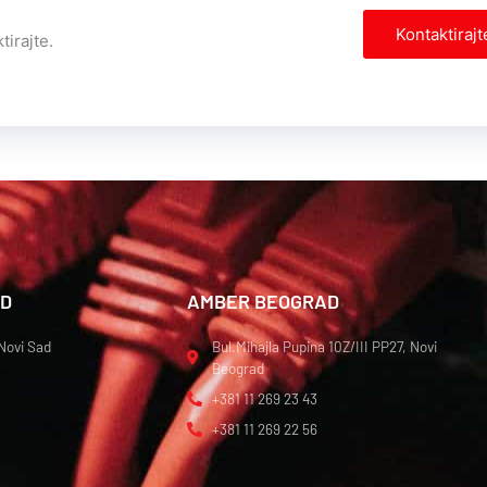
Kontaktirajt
tirajte.
AD
AMBER BEOGRAD
 Novi Sad
Bul.Mihajla Pupina 10Z/III PP27, Novi
Beograd
+381 11 269 23 43
+381 11 269 22 56