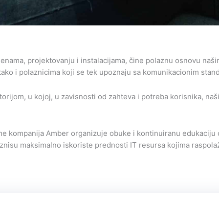
enama, projektovanju i instalacijama, čine polaznu osnovu naš
ako i polaznicima koji se tek upoznaju sa komunikacionim stan
om, u kojoj, u zavisnosti od zahteva i potreba korisnika, naši 
e kompanija Amber organizuje obuke i kontinuiranu edukaciju 
nisu maksimalno iskoriste prednosti IT resursa kojima raspolažu