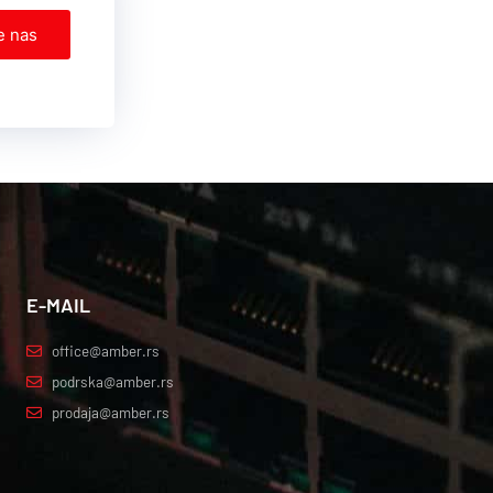
e nas
E-MAIL
office@amber.rs
podrska@amber.rs
prodaja@amber.rs