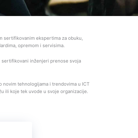
im sertifikovanim ekspertima za obuku,
dardima, opremom i servisima.
sertifikovani inženjeri prenose svoja
o novim tehnologijama i trendovima u ICT
 ili koje tek uvode u svoje organizacije.