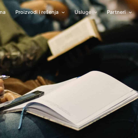
tna
Proizvodi i rešenja
Usluge
Partneri