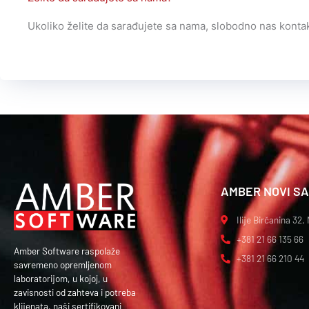
Ukoliko želite da sarađujete sa nama, slobodno nas kontak
AMBER NOVI S
Ilije Birčanina 32,
+381 21 66 135 66
Amber Software raspolaže
+381 21 66 210 44
savremeno opremljenom
laboratorijom, u kojoj, u
zavisnosti od zahteva i potreba
klijenata, naši sertifikovani